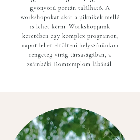
gyönyörű portán található. A
workshopokat akár a piknikek mellé
is lehet kérni. Workshopjaink
keretében egy komplex programot,
napot lehet eltölteni helyszínünkön
rengeteg virág társaságában, a
zsámbéki Romtemplom lábánál.